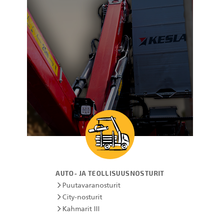
KESLA Defence
Metsäkonenosturit
FI
Kuormaimet
Perävaunut
Sykeprosessori
Kahmarit I
AUTO- JA TEOLLISUUSNOSTURIT
Puutavaranosturit
City-nosturit
Kahmarit III