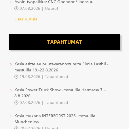
Avoin työpaikka: CNC Operator / Joensuu
07.08.2026
Uutiset
Lisää uutisia
TAPAHTUMAT
Kesla esittelee puutavaranostureita Elmia Lastbil -
messuilla 19.-22.8.2026
19.08.2026
Tapahtumat
Kesla Power Truck Show -messuilla Härmässä 7.–
8.8.2026
07.08.2026
Tapahtumat
Kesla mukana INTERFORST 2026 -messuilla
Münchenissä
20.07.2026
Uutiset