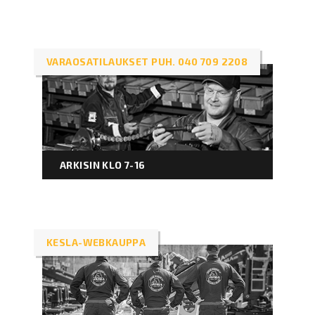
VARAOSATILAUKSET PUH. 040 709 2208
ARKISIN KLO 7-16
KESLA-WEBKAUPPA