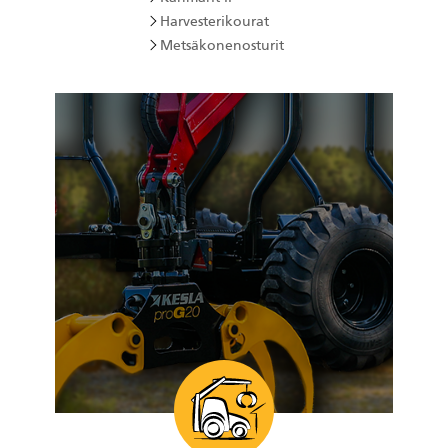
Harvesterikourat
Metsäkonenosturit