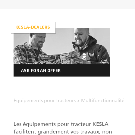
Forest machine cranes
EN
KESLA-DEALERS
Loaders
Trailers
ASK FOR AN OFFER
Grapples I
Équipements pour tracteurs
>
Multifonctionnalité
Les équipements pour tracteur KESLA
facilitent grandement vos travaux, non