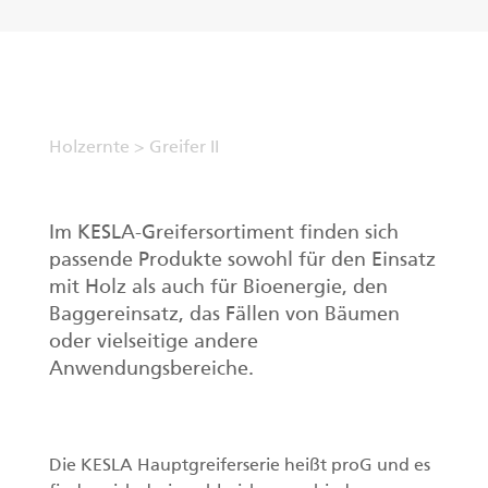
DE
Greifer II
Holzernte
>
Greifer II
Ladekrane
Forstanhänger
Im KESLA-Greifersortiment finden sich
passende Produkte sowohl für den Einsatz
Impulsprozessor
mit Holz als auch für Bioenergie, den
Baggereinsatz, das Fällen von Bäumen
Greifer I
oder vielseitige andere
Anwendungsbereiche.
Die KESLA Hauptgreiferserie heißt proG und es