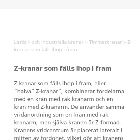
SV
Gripar II
Lastbil- och industriella kranar
>
Timmerkranar
>
Z-
Kranar
kranar som fälls ihop i fram
Huggarvagnar
Z-kranar som fälls ihop i fram
Stegmatare
Z-kranar som fälls ihop i fram, eller
”halva” Z-kranar”, kombinerar fördelarna
Gripar I
med en kran med rak kranarm och en
kran med Z-kranarm. De använder samma
vridanordning som en kran med rak
kranarm, men själva kranen är Z-formad.
Kranens vridcentrum är placerat lateralt i
mitten av fordonet, vilket gör att kranens