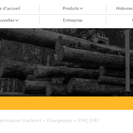
 d'accueil
Produits
Histoires
uvelles
Entreprise
Grues forestiéres
Grues City
Grappins III
Têtes d'abatteuses
GRUES FORESTIÈRES
Grappins II
Chargeuses
Remorques
Processeur à alimentation pulsée
nts pour tracteurs
>
Chargeuses
>
314 | 314T
Grappins I