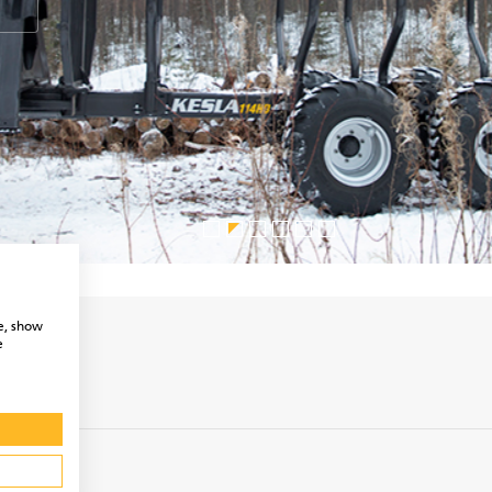
e, show
e