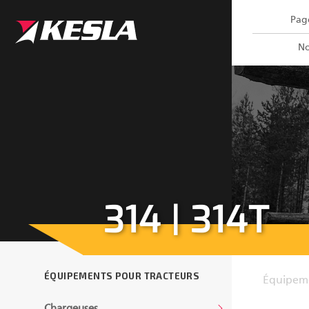
Kesla.com
Page
No
314 | 314T
ÉQUIPEMENTS POUR TRACTEURS
Équipeme
Chargeuses