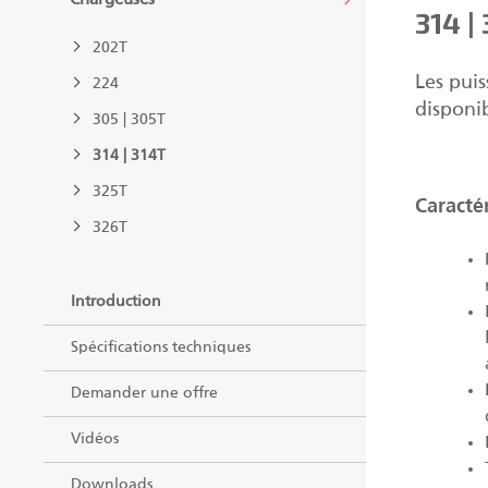
314 |
202T
Les pui
224
disponi
305 | 305T
314 | 314T
325T
Caracté
326T
Introduction
Spécifications techniques
Demander une offre
Vidéos
Downloads