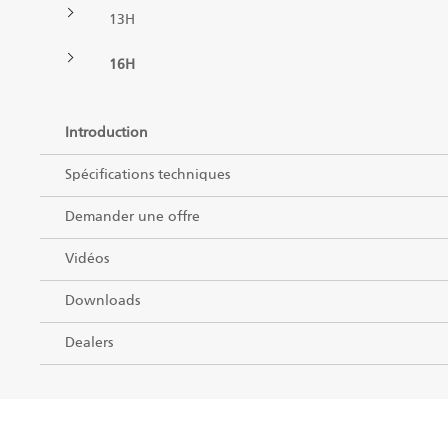
FR
13H
Grappins II
16H
Introduction
Chargeuses
Spécifications techniques
Remorques
Demander une offre
Processeur à alimentation pulsée
Vidéos
Grappins I
Downloads
Dealers