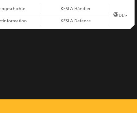
ngeschichte
KESLA Händler
DE
tinformation
KESLA Defence