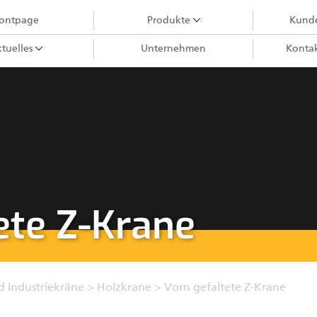
rontpage
Produkte
Kunde
tuelles
Unternehmen
Kontak
Holzkrane
City-Krane
Greifer III
Harvesteraggregate
Forstkrane
Greifer II
ete Z-Krane
Ladekrane
Forstanhänger
Impulsprozessor
 Industriekräne
>
Holzkrane
>
Vorn gefaltete Z-Krane
Greifer I