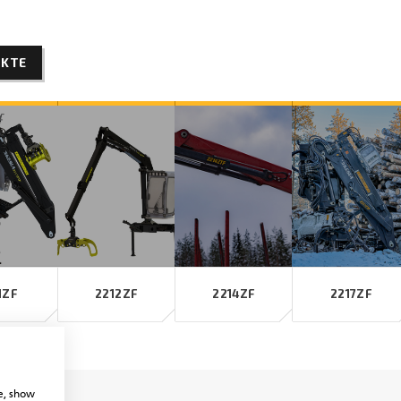
KTE
1ZF
2212ZF
2214ZF
2217ZF
e, show